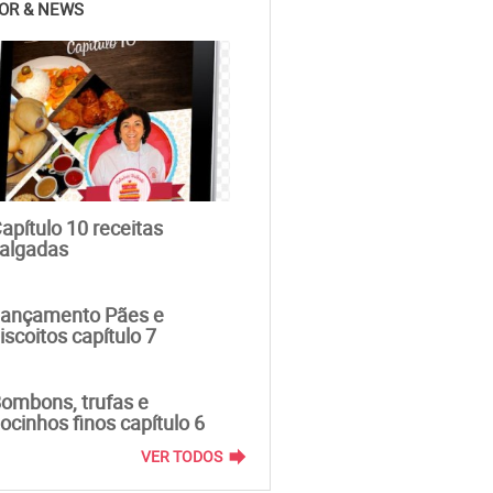
OR & NEWS
apítulo 10 receitas
algadas
ançamento Pães e
iscoitos capítulo 7
ombons, trufas e
ocinhos finos capítulo 6
forward
VER TODOS