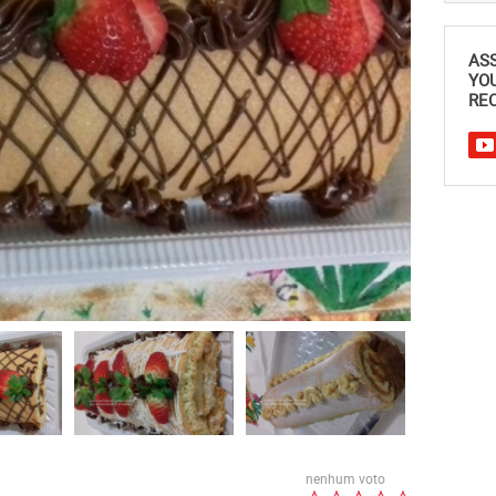
AS
YO
REC
nenhum voto