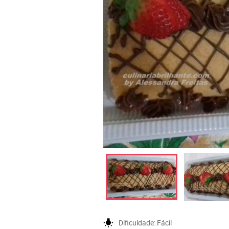
wb_incandescent
Dificuldade:
Fácil