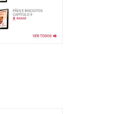
PÃES E BISCOITOS
CAPÍTULO 9
file_download
BAIXAR
forward
VER TODOS