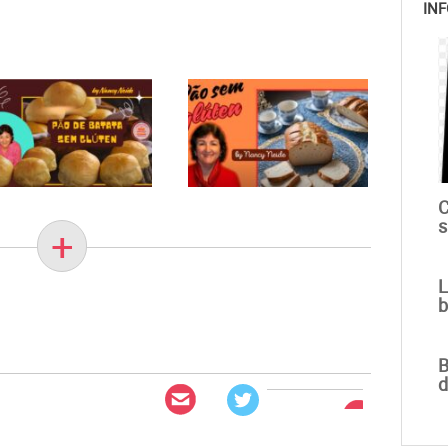
INF
C
s
+
L
b
B
d