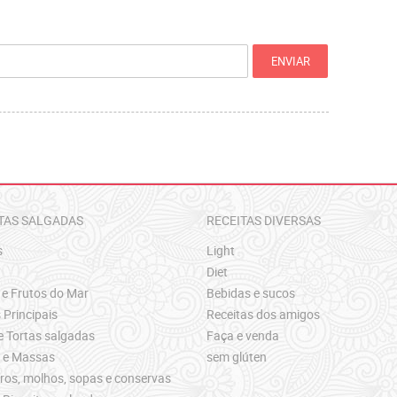
TAS SALGADAS
RECEITAS DIVERSAS
s
Light
Diet
 e Frutos do Mar
Bebidas e sucos
 Principais
Receitas dos amigos
e Tortas salgadas
Faça e venda
s e Massas
sem glúten
os, molhos, sopas e conservas