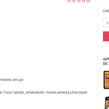
CAD
APR
DE 
ermento em pó
rar Coco ralado, amendoim, nozes,ameixa,chocolate