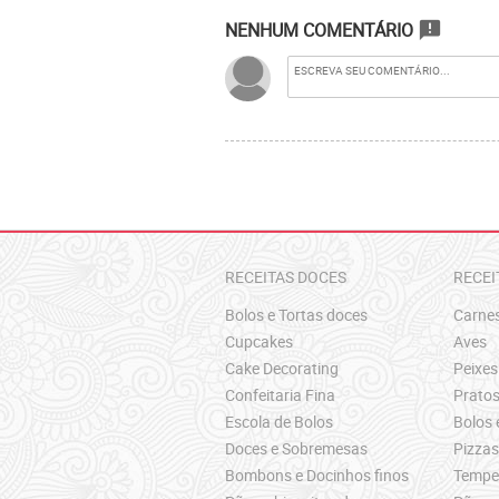
NENHUM COMENTÁRIO
announcement
RECEITAS DOCES
RECEI
Bolos e Tortas doces
Carne
Cupcakes
Aves
Cake Decorating
Peixes
Confeitaria Fina
Pratos
Escola de Bolos
Bolos 
Doces e Sobremesas
Pizza
Bombons e Docinhos finos
Temper