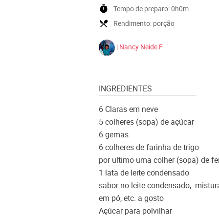
timer
Tempo de preparo:
0h0m
local_dining
Rendimento:
porção
| Nancy Neide F
INGREDIENTES
6 Claras em neve
5 colheres (sopa) de açúcar
6 gemas
6 colheres de farinha de trigo
por ultimo uma colher (sopa) de f
1 lata de leite condensado
sabor no leite condensado, mistu
em pó, etc. a gosto
Açúcar para polvilhar