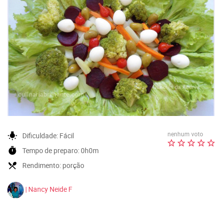
nenhum voto
wb_incandescent
Dificuldade:
Fácil
timer
Tempo de preparo:
0h0m
local_dining
Rendimento:
porção
| Nancy Neide F