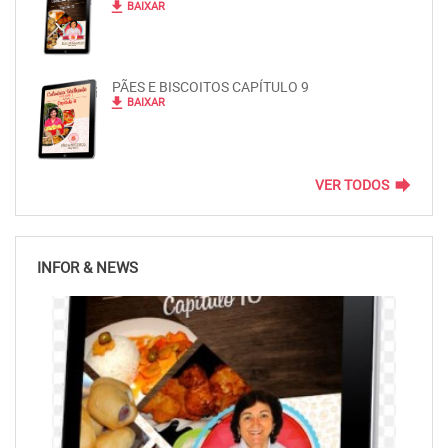
file_download
BAIXAR
PÃES E BISCOITOS CAPÍTULO 9
file_download
BAIXAR
forward
VER TODOS
INFOR & NEWS