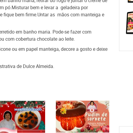
em banho maria, retirar do fogo e juntar o creme de
 em pó.Misturar bem e levar a
geladeira por
e fique bem firme.Untar as
mãos com manteiga e
rretido em banho maria. Pode-se fazer com
u com cobertura chocolate ao leite.
licone ou em papel manteiga, decore a gosto e deixe
ustrativa de Dulce Almeida.