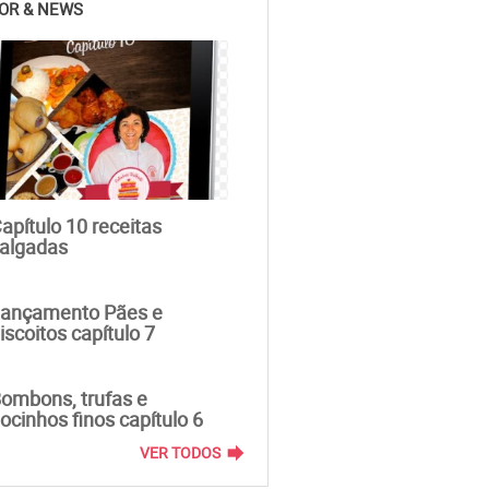
OR & NEWS
apítulo 10 receitas
algadas
ançamento Pães e
iscoitos capítulo 7
ombons, trufas e
ocinhos finos capítulo 6
forward
VER TODOS