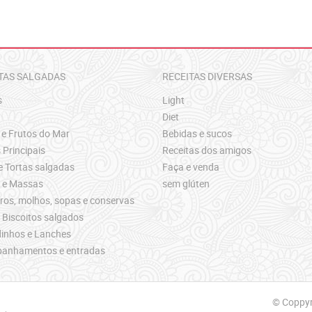
TAS SALGADAS
RECEITAS DIVERSAS
s
Light
Diet
 e Frutos do Mar
Bebidas e sucos
 Principais
Receitas dos amigos
e Tortas salgadas
Faça e venda
s e Massas
sem glúten
os, molhos, sopas e conservas
 Biscoitos salgados
inhos e Lanches
anhamentos e entradas
© Coppyri