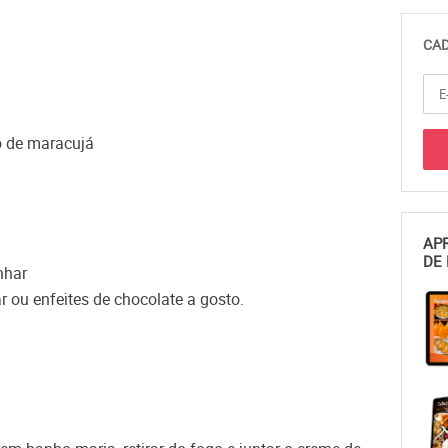
CAD
o de maracujá
APR
DE 
nhar
 ou enfeites de chocolate a gosto.