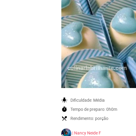
wb_incandescent
Dificuldade:
Média
timer
Tempo de preparo:
0h0m
local_dining
Rendimento:
porção
| Nancy Neide F