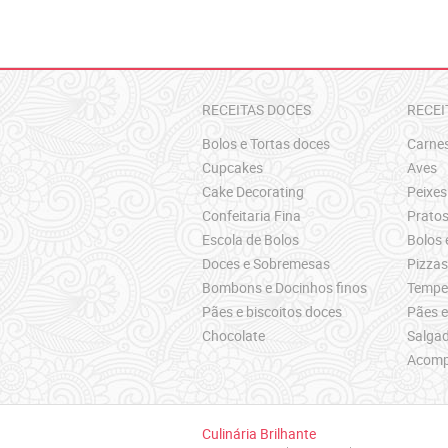
RECEITAS DOCES
RECEI
Bolos e Tortas doces
Carne
Cupcakes
Aves
Cake Decorating
Peixes
Confeitaria Fina
Pratos
Escola de Bolos
Bolos 
Doces e Sobremesas
Pizza
Bombons e Docinhos finos
Temper
Pães e biscoitos doces
Pães e
Chocolate
Salgad
Acomp
Culinária Brilhante