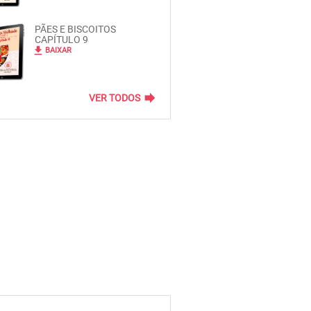
PÃES E BISCOITOS
CAPÍTULO 9
file_download
BAIXAR
forward
VER TODOS