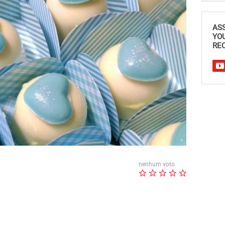
AS
YO
REC
nenhum voto