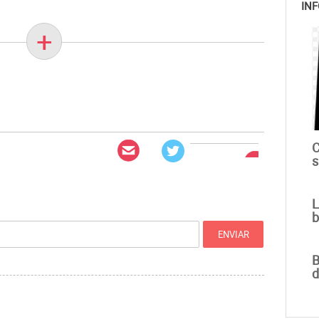
INF
+
C
s
L
b
B
d