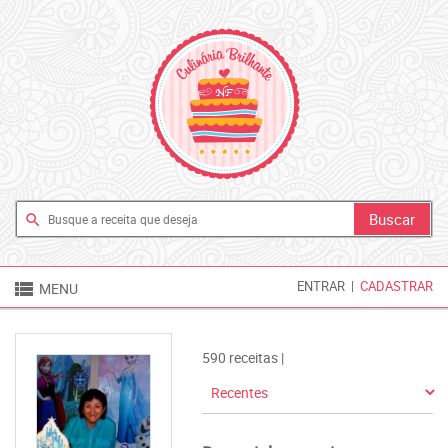
search

ENTRAR
|
CADASTRAR
MENU
590 receitas |