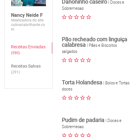
Danoninho caseiro
| Doces e
Sobremesas
Nancy Neide F
Idealizadora do site
culinariabrilhante.co
m
Pão recheado com linguiça
calabresa
| Pães e Biscoitos
Receitas Enviadas
salgados
(590)
Receitas Salvas
(291)
Torta Holandesa
| Bolos e Tortas
doces
Pudim de padaria
| Doces e
Sobremesas