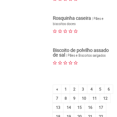
Rosquinha caseira
| Pães e
biscoitos doces
Biscoito de polvilho assado
de sal
| Pães e Biscoitos salgados
«
1
2
3
4
5
6
7
8
9
10
11
12
13
14
15
16
17
18
19
20
21
22