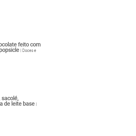
ocolate feito com
 popsicle
| Doces e
, sacolé,
a de leite base
|