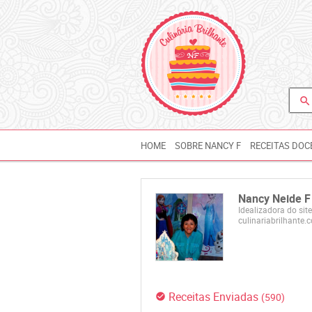
search
HOME
SOBRE NANCY F
RECEITAS DOC
Nancy Neide F
Idealizadora do sit
culinariabrilhante.
Receitas Enviadas
(590)
check_circle