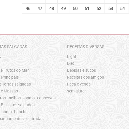
46
47
48
49
50
51
52
53
54
TAS SALGADAS
RECEITAS DIVERSAS
s
Light
Diet
 e Frutos do Mar
Bebidas e sucos
 Principais
Receitas dos amigos
e Tortas salgadas
Faça e venda
s e Massas
sem glúten
os, molhos, sopas e conservas
 Biscoitos salgados
inhos e Lanches
anhamentos e entradas