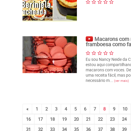
Macarons com 
framboesa como f
Eu sou Nancy Neide da Cu
estou aqui compartilha
macarons com voces. Dev
uma receita fácil, mas pos
necessário m...
(ver mais)
«
1
2
3
4
5
6
7
8
9
10
16
17
18
19
20
21
22
23
24
31
32
33
34
35
36
37
38
39