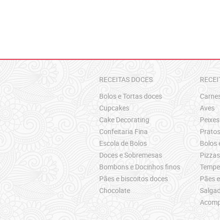
RECEITAS DOCES
RECEI
Bolos e Tortas doces
Carne
Cupcakes
Aves
Cake Decorating
Peixes
Confeitaria Fina
Pratos
Escola de Bolos
Bolos 
Doces e Sobremesas
Pizza
Bombons e Docinhos finos
Temper
Pães e biscoitos doces
Pães e
Chocolate
Salgad
Acomp