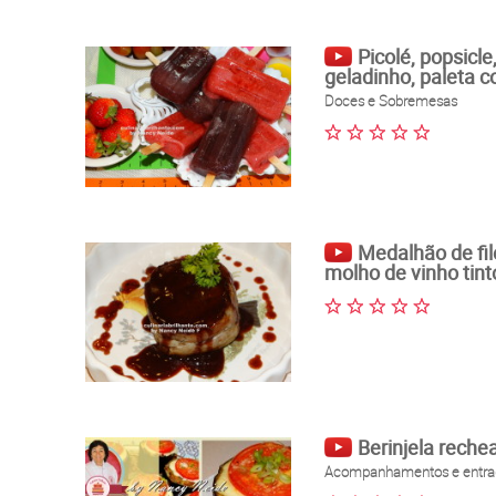
Picolé, popsicle
geladinho, paleta 
Doces e Sobremesas
Medalhão de fi
molho de vinho tin
Berinjela rech
Acompanhamentos e entra