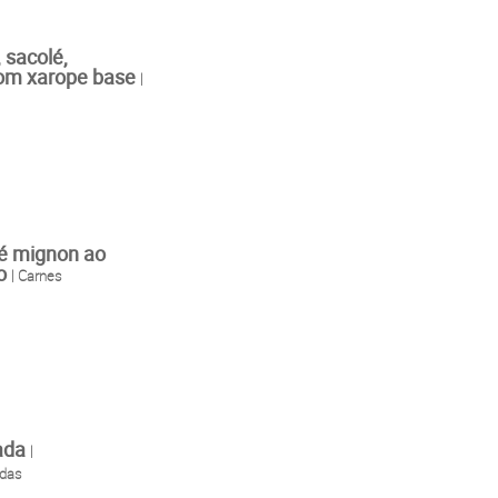
, sacolé,
com xarope base
|
lé mignon ao
to
| Carnes
eada
|
das