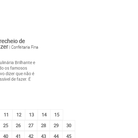
recheio de
azer
| Confeitaria Fina
linária Brilhante e
ndo os famosos
o dizer que não é
sível de fazer. É
11
12
13
14
15
25
26
27
28
29
30
40
41
42
43
44
45