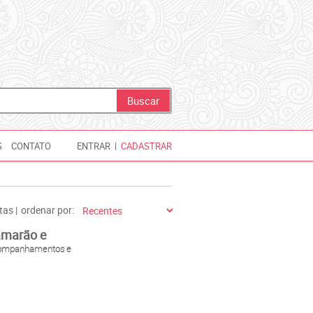
S
CONTATO
ENTRAR
|
CADASTRAR
tas |
ordenar por:
amarão e
companhamentos e