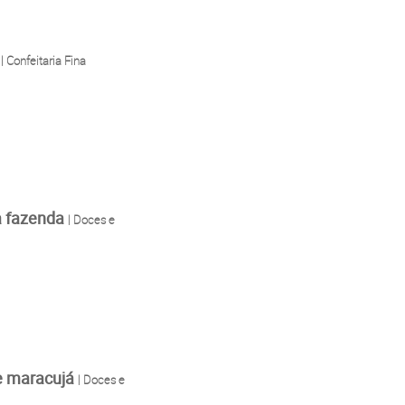
o
| Confeitaria Fina
a fazenda
| Doces e
de maracujá
| Doces e