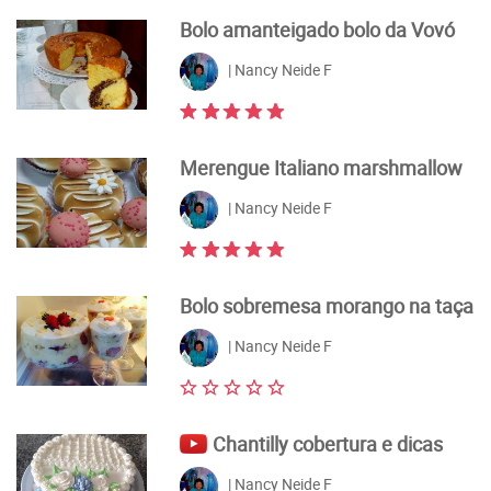
Bolo amanteigado bolo da Vovó
| Nancy Neide F
Merengue Italiano marshmallow
| Nancy Neide F
Bolo sobremesa morango na taça
| Nancy Neide F
Chantilly cobertura e dicas
| Nancy Neide F