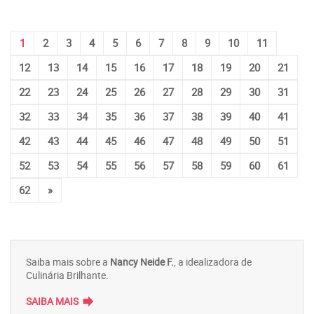
1
2
3
4
5
6
7
8
9
10
11
12
13
14
15
16
17
18
19
20
21
22
23
24
25
26
27
28
29
30
31
32
33
34
35
36
37
38
39
40
41
42
43
44
45
46
47
48
49
50
51
52
53
54
55
56
57
58
59
60
61
62
»
Saiba mais sobre a
Nancy Neide F.
, a idealizadora de
Culinária Brilhante.
forward
SAIBA MAIS