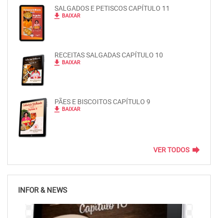
SALGADOS E PETISCOS CAPÍTULO 11
file_download
BAIXAR
RECEITAS SALGADAS CAPÍTULO 10
file_download
BAIXAR
PÃES E BISCOITOS CAPÍTULO 9
file_download
BAIXAR
forward
VER TODOS
INFOR & NEWS