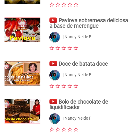
Pavlova sobremesa deliciosa
a base de merengue
| Nancy Neide F
Doce de batata doce
| Nancy Neide F
Bolo de chocolate de
liquidificador
| Nancy Neide F