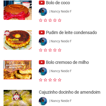
Bolo de coco
| Nancy Neide F
Pudim de leite condensado
| Nancy Neide F
Bolo cremoso de milho
| Nancy Neide F
Cajuzinho docinho de amendoim
| Nancy Neide F