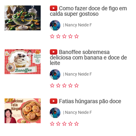
Como fazer doce de figo em
calda super gostoso
| Nancy Neide F
Banoffee sobremesa
deliciosa com banana e doce de
leite
| Nancy Neide F
Fatias húngaras pão doce
| Nancy Neide F