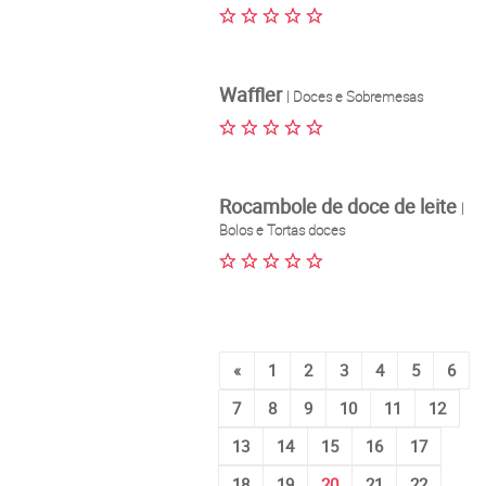
Waffler
| Doces e Sobremesas
Rocambole de doce de leite
|
Bolos e Tortas doces
«
1
2
3
4
5
6
7
8
9
10
11
12
13
14
15
16
17
18
19
20
21
22