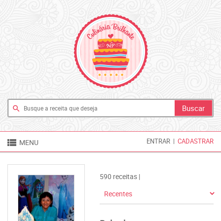
search

ENTRAR
|
CADASTRAR
MENU
590 receitas |