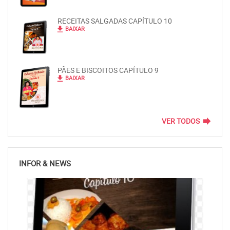
RECEITAS SALGADAS CAPÍTULO 10
file_download
BAIXAR
PÃES E BISCOITOS CAPÍTULO 9
file_download
BAIXAR
forward
VER TODOS
INFOR & NEWS