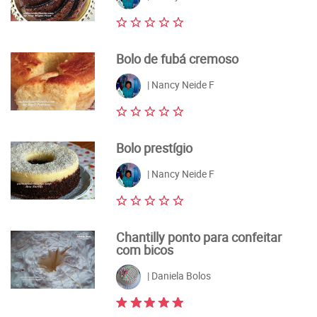
Bolo de fubá cremoso
| Nancy Neide F
Bolo prestígio
| Nancy Neide F
Chantilly ponto para confeitar
com bicos
| Daniela Bolos