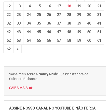
12
13
14
15
16
17
18
19
20
21
22
23
24
25
26
27
28
29
30
31
32
33
34
35
36
37
38
39
40
41
42
43
44
45
46
47
48
49
50
51
52
53
54
55
56
57
58
59
60
61
62
»
Saiba mais sobre a
Nancy Neide F.
, a idealizadora de
Culinária Brilhante.
forward
SAIBA MAIS
ASSINE NOSSO CANAL NO YOUTUBE E NÃO PERCA