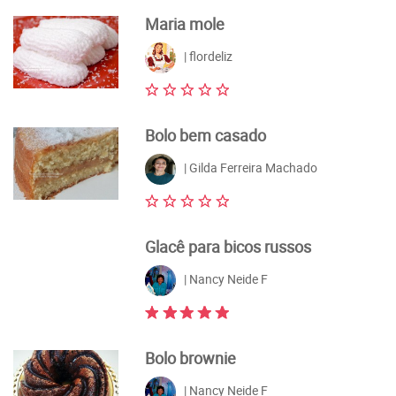
Maria mole
| flordeliz
Bolo bem casado
| Gilda Ferreira Machado
Glacê para bicos russos
| Nancy Neide F
Bolo brownie
| Nancy Neide F