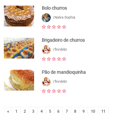
Bolo churros
| Nalva Sophia
Brigadeiro de churros
| flordeliz
Pão de mandioquinha
| flordeliz
«
1
2
3
4
5
6
7
8
9
10
11