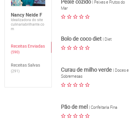
Peixe cozido
| Peixes e Frutos do
Mar
Nancy Neide F
Idealizadora do site
culinariabrilhante.co
m
Bolo de coco diet
| Diet
Receitas Enviadas
(590)
Receitas Salvas
Curau de milho verde
| Doces e
(291)
Sobremesas
Pão de mel
| Confeitaria Fina