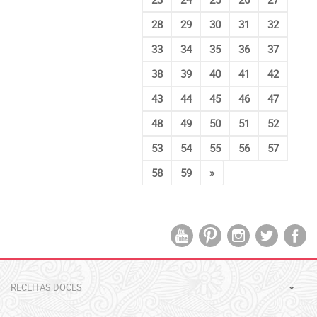
28
29
30
31
32
33
34
35
36
37
38
39
40
41
42
43
44
45
46
47
48
49
50
51
52
53
54
55
56
57
58
59
»
RECEITAS DOCES