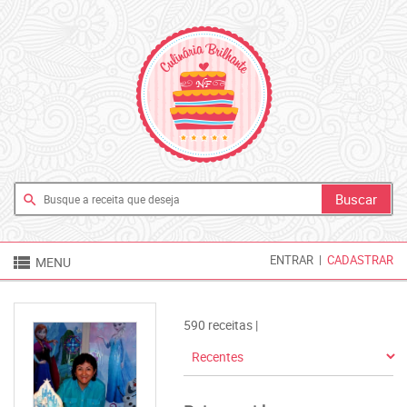
search

ENTRAR
|
CADASTRAR
MENU
590 receitas |