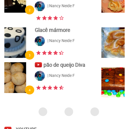
| Nancy Neide F
6
Pão caseiro feito com
fermento natural
| Nancy Neide F
7
Brownie
| Nancy Neide F
8