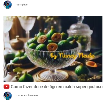
|
sem glúten
Como fazer doce de figo em calda super gostoso
|
Doces e Sobremesas