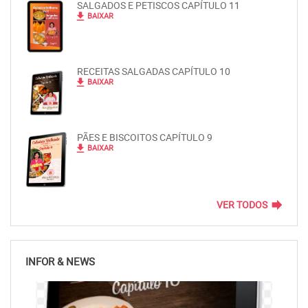
SALGADOS E PETISCOS CAPÍTULO 11
file_download
BAIXAR
RECEITAS SALGADAS CAPÍTULO 10
file_download
BAIXAR
PÃES E BISCOITOS CAPÍTULO 9
file_download
BAIXAR
forward
VER TODOS
INFOR & NEWS