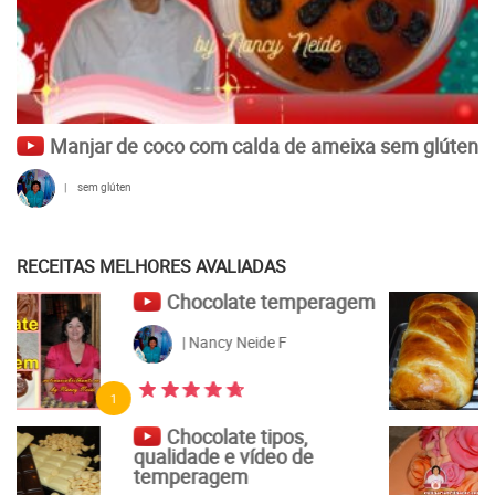
Manjar de coco com calda de ameixa sem glúten
|
sem glúten
RECEITAS MELHORES AVALIADAS
Pão de leite de liquidificador
| Nancy Neide F
5
Flores de açúcar com
pasta elástica e pasta
americana