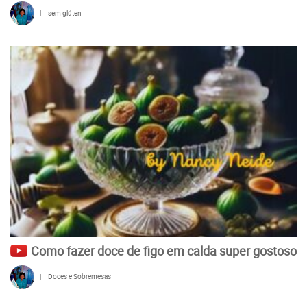
|
sem glúten
Como fazer doce de figo em calda super gostoso
|
Doces e Sobremesas