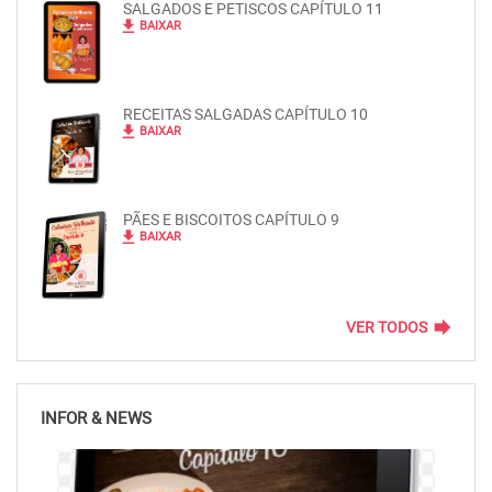
SALGADOS E PETISCOS CAPÍTULO 11
file_download
BAIXAR
RECEITAS SALGADAS CAPÍTULO 10
file_download
BAIXAR
PÃES E BISCOITOS CAPÍTULO 9
file_download
BAIXAR
forward
VER TODOS
INFOR & NEWS