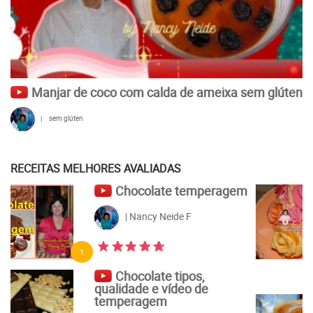
Manjar de coco com calda de ameixa sem glúten
|
sem glúten
RECEITAS MELHORES AVALIADAS
Flores de açúcar com
pasta elástica e pasta
americana
| Nancy Neide F
5
Pão caseiro feito com
fermento natural