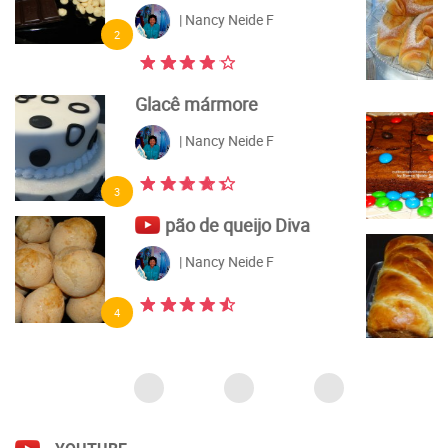
| Nancy Neide F
6
Brownie
| Nancy Neide F
7
Pão de leite de liquidificador
| Nancy Neide F
8