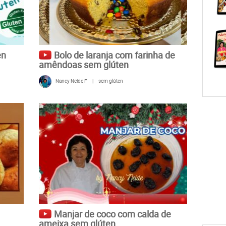
en
Bolo de laranja com farinha de
amêndoas sem glúten
Nancy Neide F
|
sem glúten
Manjar de coco com calda de
ameixa sem glúten