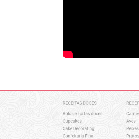
RECEITAS DOCES
RECEI
Bolos e Tortas doces
Carne
Cupcakes
Aves
Cake Decorating
Peixes
Confeitaria Fina
Pratos