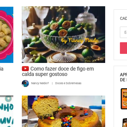
CAD
ia
Como fazer doce de figo em
calda super gostoso
APR
DE 
Nancy Neide F
|
Doces e Sobremesas