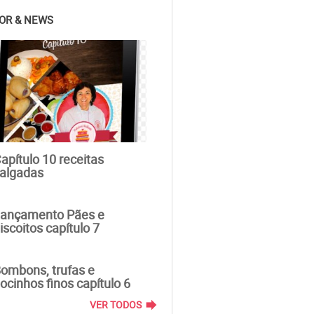
OR & NEWS
Flores de aç...
Pão c
| Nancy Neide F
| Nanc
5
6
apítulo 10 receitas
Brownie...
Pão de le
algadas
| Nancy Neide F
| Nanc
7
8
ançamento Pães e
iscoitos capítulo 7
ombons, trufas e
ocinhos finos capítulo 6
forward
VER TODOS