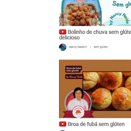
Bolinho de chuva sem glút
delicioso
Nancy Neide F
|
sem glúten
Broa de fubá sem glúten