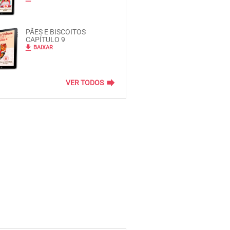
PÃES E BISCOITOS
CAPÍTULO 9
file_download
BAIXAR
forward
VER TODOS