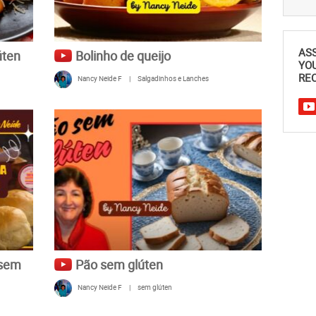
AS
úten
Bolinho de queijo
YO
REC
Nancy Neide F
|
Salgadinhos e Lanches
 sem
Pão sem glúten
Nancy Neide F
|
sem glúten