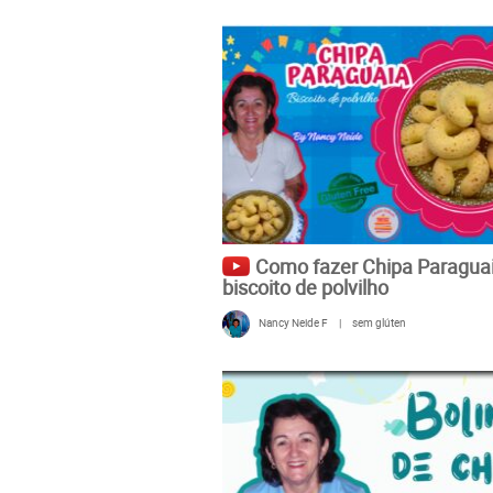
Como fazer Chipa Paragua
biscoito de polvilho
Nancy Neide F
|
sem glúten