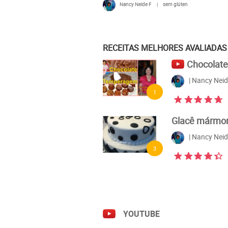
Nancy Neide F
|
sem glúten
RECEITAS MELHORES AVALIADAS
Chocolate 
| Nancy Neid
1
Glacê mármor.
| Nancy Neid
3
YOUTUBE