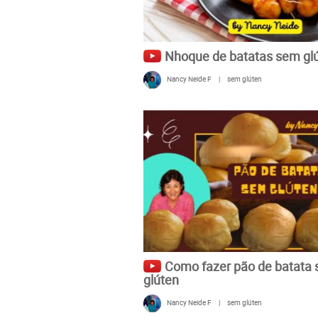
Nhoque de batatas sem gl
Nancy Neide F
|
sem glúten
Como fazer pão de batata
glúten
Nancy Neide F
|
sem glúten