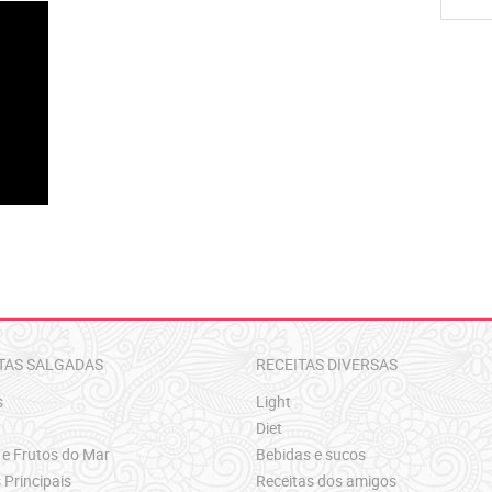
TAS SALGADAS
RECEITAS DIVERSAS
s
Light
Diet
 e Frutos do Mar
Bebidas e sucos
 Principais
Receitas dos amigos