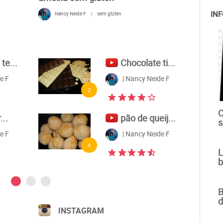
INF
Nancy Neide F
|
sem glúten
te...
Chocolate ti...
e F
| Nancy Neide F
2
C
..
pão de queij...
s
e F
| Nancy Neide F
4
L
b
B
d
INSTAGRAM