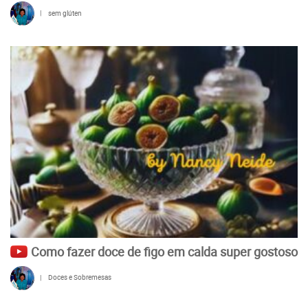
|
sem glúten
Como fazer doce de figo em calda super gostoso
|
Doces e Sobremesas