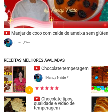
Manjar de coco com calda de ameixa sem glúten
|
sem glúten
RECEITAS MELHORES AVALIADAS
Brownie
| Nancy Neide F
5
Pão de leite de liquidificador
| Nancy Neide F