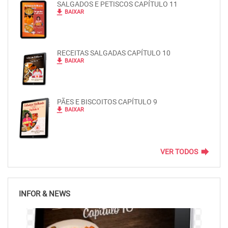
SALGADOS E PETISCOS CAPÍTULO 11
file_download
BAIXAR
RECEITAS SALGADAS CAPÍTULO 10
file_download
BAIXAR
PÃES E BISCOITOS CAPÍTULO 9
file_download
BAIXAR
forward
VER TODOS
INFOR & NEWS