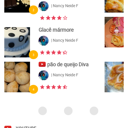
6
Flores de açúcar com
pasta elástica e pasta
americana
| Nancy Neide F
7
Pão caseiro feito com
fermento natural
| Nancy Neide F
8