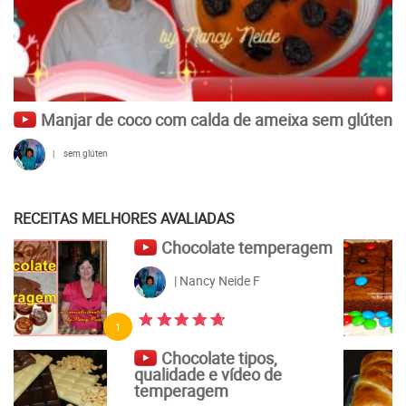
Manjar de coco com calda de ameixa sem glúten
|
sem glúten
RECEITAS MELHORES AVALIADAS
Brownie
| Nancy Neide F
5
Pão de leite de liquidificador
| Nancy Neide F