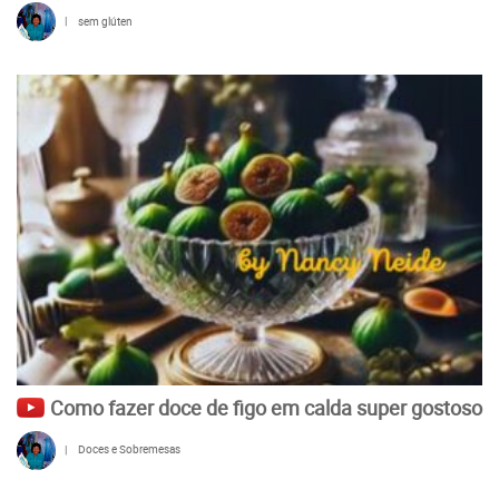
|
sem glúten
Como fazer doce de figo em calda super gostoso
|
Doces e Sobremesas