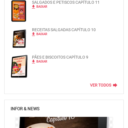
SALGADOS E PETISCOS CAPÍTULO 11
file_download
BAIXAR
RECEITAS SALGADAS CAPÍTULO 10
file_download
BAIXAR
PÃES E BISCOITOS CAPÍTULO 9
file_download
BAIXAR
forward
VER TODOS
INFOR & NEWS