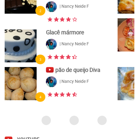
6
Flores de açúcar com
pasta elástica e pasta
americana
| Nancy Neide F
7
Pão caseiro feito com
fermento natural
| Nancy Neide F
8