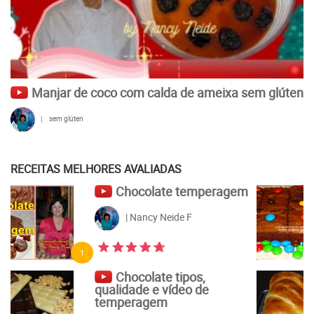
Manjar de coco com calda de ameixa sem glúten
|
sem glúten
RECEITAS MELHORES AVALIADAS
Brownie
| Nancy Neide F
5
Pão de leite de liquidificador
| Nancy Neide F