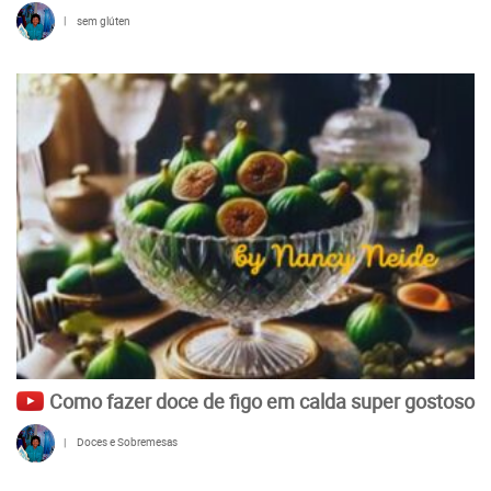
|
sem glúten
Como fazer doce de figo em calda super gostoso
|
Doces e Sobremesas