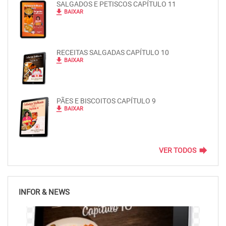
SALGADOS E PETISCOS CAPÍTULO 11
file_download
BAIXAR
RECEITAS SALGADAS CAPÍTULO 10
file_download
BAIXAR
PÃES E BISCOITOS CAPÍTULO 9
file_download
BAIXAR
forward
VER TODOS
INFOR & NEWS