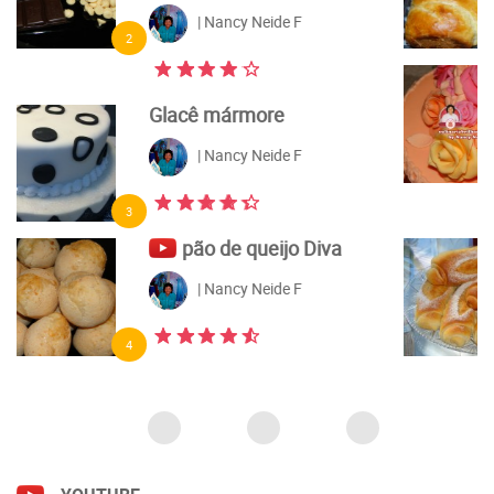
6
Flores de açúcar com
pasta elástica e pasta
americana
| Nancy Neide F
7
Pão caseiro feito com
fermento natural
| Nancy Neide F
8